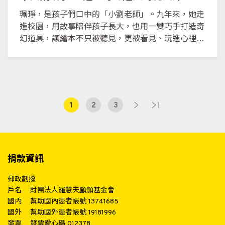
珮琤，是孩子們口中的「小劉老師」。九年來，她走
進校園，用故事陪伴孩子長大，也用一雙巧手打造奇
幻道具，讓繪本不只被聽見，更被看見、玩進心裡。
從說故事到製作 QR Code、遊戲道具，她讓理解與
同理延伸到課堂之外。對佩琤而言，每一個故事，都
是為孩子點亮世界的一道溫柔魔法。
1
2
3
捐款資訊
郵政劃撥
戶名
財團法人羅慧夫顱顏基金會
國內
幫助國內患者帳號 13741685
國外
幫助國外患者帳號 19181996
發票
發票愛心碼 012378