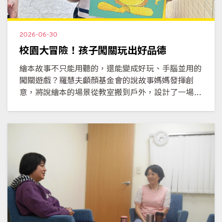
2026-06-30
校園大冒險！孩子闖關玩出好品德
繪本故事不只能用聽的，還能變成好玩、手腦並用的
闖關遊戲？羅慧夫顱顏基金會的說故事媽媽發揮創
意，將說繪本的場景從教室搬到戶外，設計了一場別
開生面的校園闖關大冒險！