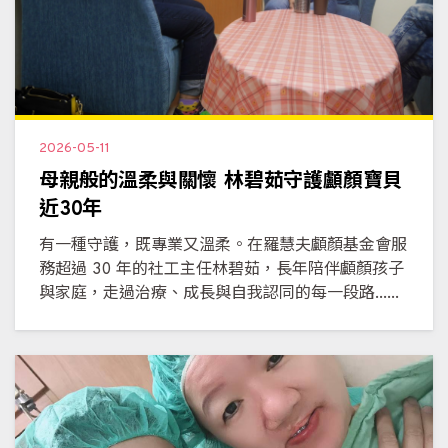
2026-05-11
母親般的溫柔與關懷 林碧茹守護顱顏寶貝
近30年
有一種守護，既專業又溫柔。在羅慧夫顱顏基金會服
務超過 30 年的社工主任林碧茹，長年陪伴顱顏孩子
與家庭，走過治療、成長與自我認同的每一段路......