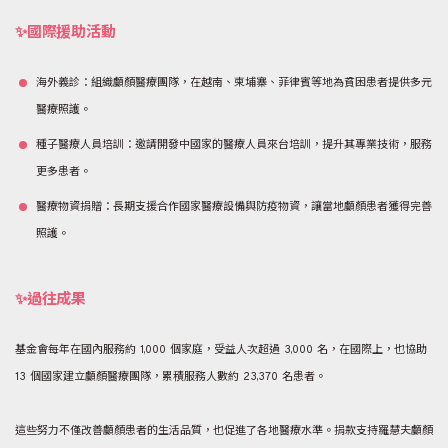
✨國際援助活動
海外義診：組織顱顏醫療團隊，在越南、柬埔寨、菲律賓等地為貧困患者提供多元
醫療照護。
種子醫療人員培訓：邀請開發中國家的醫療人員來台培訓，提升其專業技術，服務
更多患者。
醫療物資捐贈：長期支援合作國家醫療設備與防疫物資，讓當地顱顏患者獲得完善
照護。
✨過往成果
基金會每年在國內服務約 1,000 個家庭，受益人次超過 3,000 名，在國際上，也協助
13 個國家建立顱顏醫療團隊，累積服務人數約 23,370 名患者。
這些努力不僅改善顱顏患者的生活品質，也促進了各地醫療水準。捐款支持羅慧夫顱顏