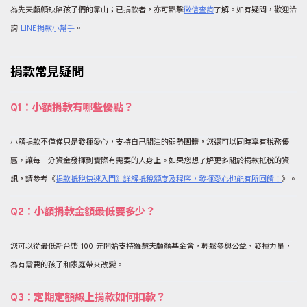
為先天顱顏缺陷孩子們的靠山；已捐款者，亦可點擊
徵信查詢
了解。如有疑問，歡迎洽
詢
LINE捐款小幫手
。
捐款常見疑問
Q1：小額捐款有哪些優點？
小額捐款不僅僅只是發揮愛心，支持自己關注的弱勢團體，您還可以同時享有稅務優
惠，讓每一分資金發揮到實際有需要的人身上。如果您想了解更多關於捐款抵稅的資
訊，請參考《
捐款抵稅快速入門》詳解抵稅額度及程序，發揮愛心也能有所回饋！
》。
Q2：小額捐款金額最低要多少？
您可以從最低新台幣 100 元開始支持羅慧夫顱顏基金會，輕鬆參與公益、發揮力量，
為有需要的孩子和家庭帶來改變。
Q3：定期定額線上捐款如何扣款？