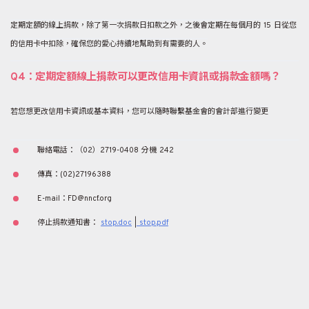
定期定額的線上捐款，除了第一次捐款日扣款之外，之後會定期在每個月的 15 日從您
的信用卡中扣除，確保您的愛心持續地幫助到有需要的人。
Q4：定期定額線上捐款可以更改信用卡資訊或捐款金額嗎？
若您想更改信用卡資訊或基本資料，您可以隨時聯繫基金會的會計部進行變更
聯絡電話：（02）2719-0408 分機 242
傳真：(02)27196388
E-mail：FD@nncf.org
停止捐款通知書：
stop.doc
|
stop.pdf