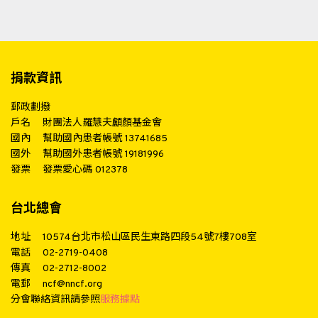
捐款資訊
郵政劃撥
戶名
財團法人羅慧夫顱顏基金會
國內
幫助國內患者帳號 13741685
國外
幫助國外患者帳號 19181996
發票
發票愛心碼 012378
台北總會
地址
10574台北市松山區民生東路四段54號7樓708室
電話
02-2719-0408
傳真
02-2712-8002
電郵
ncf@nncf.org
分會聯絡資訊請參照
服務據點