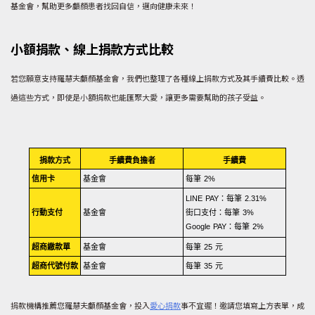
基金會，幫助更多顱顏患者找回自信，邁向健康未來！
小額捐款、線上捐款方式比較
若您願意支持羅慧夫顱顏基金會，我們也整理了各種線上捐款方式及其手續費比較。透
過這些方式，即使是小額捐款也能匯聚大愛，讓更多需要幫助的孩子受益。
捐款方式
手續費負擔者
手續費
信用卡
基金會
每筆 2%
LINE PAY：每筆 2.31%
行動支付
基金會
街口支付：每筆 3%
Google PAY：每筆 2%
超商繳款單
基金會
每筆 25 元
超商代號付款
基金會
每筆 35 元
捐款機構推薦您羅慧夫顱顏基金會，投入
愛心捐款
事不宜遲！邀請您填寫上方表單，成