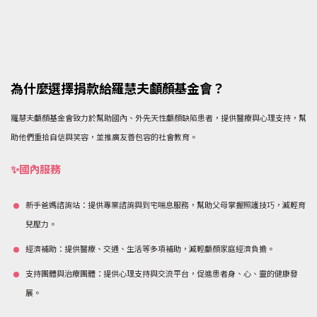
為什麼選擇捐款給羅慧夫顱顏基金會？
羅慧夫顱顏基金會致力於幫助國內、外先天性顱顏缺陷患者，提供醫療與心理支持，幫
助他們重拾自信與笑容，並推廣友善包容的社會教育。
✨國內服務
新手爸媽諮詢站：提供專業諮詢與到宅喘息服務，幫助父母掌握照護技巧，減輕育
兒壓力。
經濟補助：提供醫療、交通、生活等多項補助，減輕顱顏家庭經濟負擔。
支持團體與治療團體：提供心理支持與交流平台，促進患者身、心、靈的健康發
展。