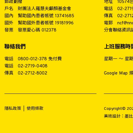
郵政劃撥
地址
1057
戶名
財團法人羅慧夫顱顏基金會
電話
02-271
國內
幫助國內患者帳號 13741685
傳真
02-271
國外
幫助國外患者帳號 19181996
電郵
ncf@nnc
發票
發票愛心碼 012378
分會聯絡資訊
聯絡我們
上班服務時
電話
0800-012-378
免付費
星期一 ～ 星期五 
電話
02-2719-0408
傳真
02-2712-8002
Google Map
隱私政策
|
使用條款
Copyright© 
美術設計：
墨比