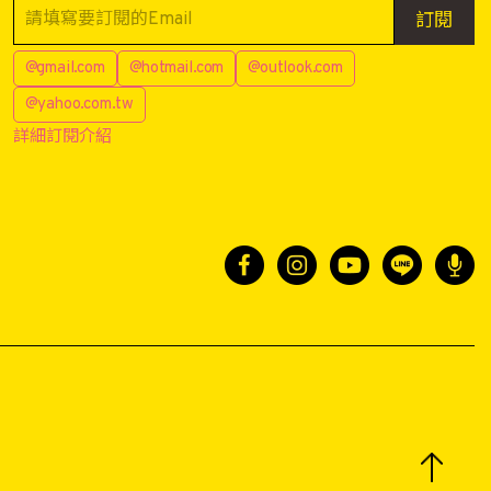
訂閱
@gmail.com
@hotmail.com
@outlook.com
@yahoo.com.tw
詳細訂閱介紹