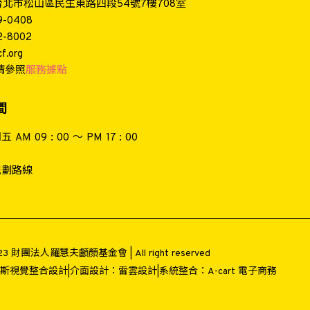
4台北市松山區民生東路四段54號7樓708室
9-0408
2-8002
f.org
請參照
服務據點
間
AM 09 : 00 ～ PM 17 : 00
 規劃路線
2023 財團法人羅慧夫顱顏基金會 | All right reserved
斯視覺整合設計
|
介面設計：
雷雲設計
|
系統整合：
A-cart 電子商務