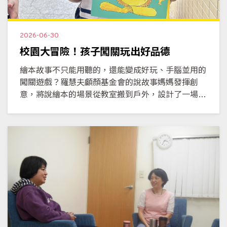
2026-06-30
校園大冒險！孩子闖關玩出好品德
繪本故事不只能用聽的，還能變成好玩、手腦並用的
闖關遊戲？羅慧夫顱顏基金會的說故事媽媽發揮創
意，將說繪本的場景從教室搬到戶外，設計了一場別
開生面的校園闖關大冒險！