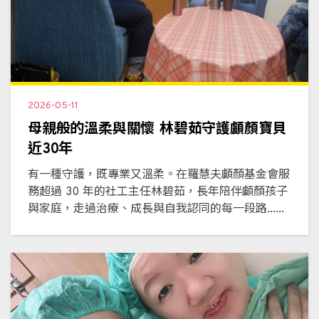
2026-05-11
母親般的溫柔與關懷 林碧茹守護顱顏寶貝
近30年
有一種守護，既專業又溫柔。在羅慧夫顱顏基金會服
務超過 30 年的社工主任林碧茹，長年陪伴顱顏孩子
與家庭，走過治療、成長與自我認同的每一段路......