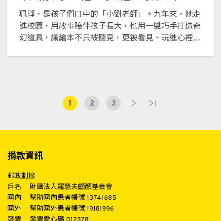
珮琤，是孩子們口中的「小劉老師」。九年來，她走
進校園，用故事陪伴孩子長大，也用一雙巧手打造奇
幻道具，讓繪本不只被聽見，更被看見、玩進心裡。
從說故事到製作 QR Code、遊戲道具，她讓理解與
同理延伸到課堂之外。對佩琤而言，每一個故事，都
是為孩子點亮世界的一道溫柔魔法。
1
2
3
捐款資訊
郵政劃撥
戶名
財團法人羅慧夫顱顏基金會
國內
幫助國內患者帳號 13741685
國外
幫助國外患者帳號 19181996
發票
發票愛心碼 012378