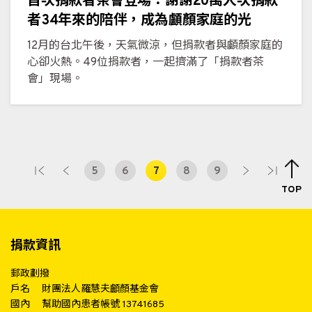
首次捐款者茶會登場：謝謝20萬人次捐款
者34年來的陪伴，成為顱顏家庭的光
12月的台北午後，天氣微涼，但捐款者與顱顏家庭的
心卻火熱。49位捐款者，一起擠滿了「捐款者茶
會」現場。
5
6
7
8
9
TOP
捐款資訊
郵政劃撥
戶名
財團法人羅慧夫顱顏基金會
國內
幫助國內患者帳號 13741685