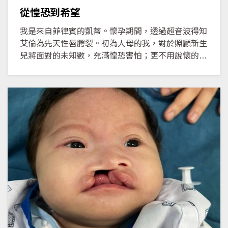
從惶恐到希望
我是來自菲律賓的凱蒂。懷孕期間，透過超音波得知
艾倫為先天性唇腭裂。初為人母的我，對於照顧新生
兒將面對的未知數，充滿惶恐害怕；更不用說懷的是
名唇腭裂寶寶。隨著預產期的逼近，我的焦慮情緒逐
漸加劇。