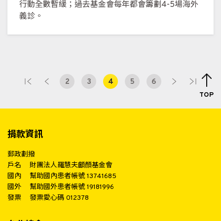
行動全數暫緩；過去基金會每年都會籌劃4-5場海外
義診。
2
3
4
5
6
TOP
捐款資訊
郵政劃撥
戶名
財團法人羅慧夫顱顏基金會
國內
幫助國內患者帳號 13741685
國外
幫助國外患者帳號 19181996
發票
發票愛心碼 012378