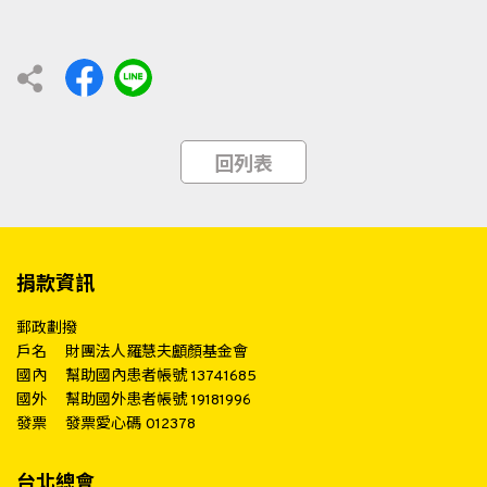
回列表
捐款資訊
郵政劃撥
戶名
財團法人羅慧夫顱顏基金會
國內
幫助國內患者帳號 13741685
國外
幫助國外患者帳號 19181996
發票
發票愛心碼 012378
台北總會