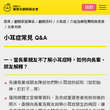
捐款
首頁
/
顱顏家庭專區
/
顱顏百科
/
小耳症
/
介紹及療程費用與資源
/
文章內頁
小耳症常見 Q&A
一、當長輩親友不了解小耳症時，如何向長輩、
朋友解釋？
先讓長輩或朋友陳述他們對小耳症的認知（如犯胎
神、釘釘子…等）
運用媒體文宣報導資料，及完成重建患者術前術後的
照片，委婉向長輩及親友說明小耳症發生的病因，讓