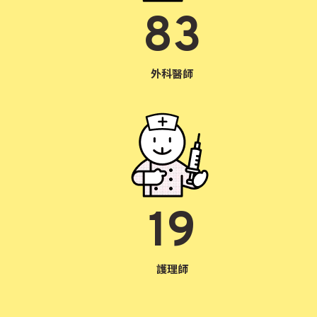
83
外科醫師
19
護理師