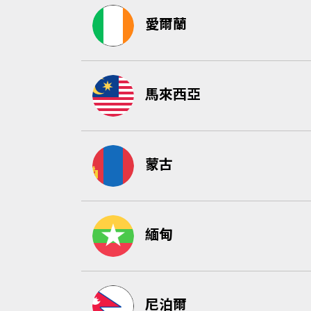
愛爾蘭
馬來西亞
蒙古
緬甸
尼泊爾