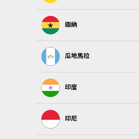
迦納
瓜地馬拉
印度
印尼