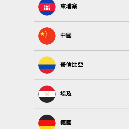
柬埔寨
中國
哥倫比亞
埃及
德國