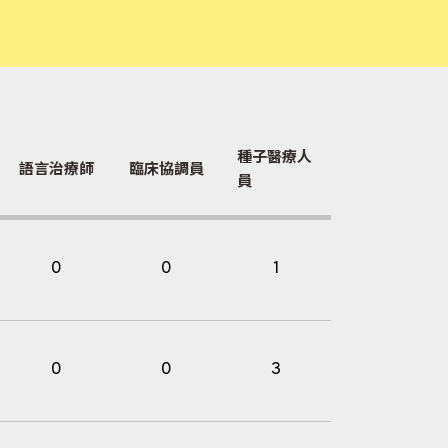
種子醫療人
語言治療師
臨床協調員
員
0
0
1
0
0
3