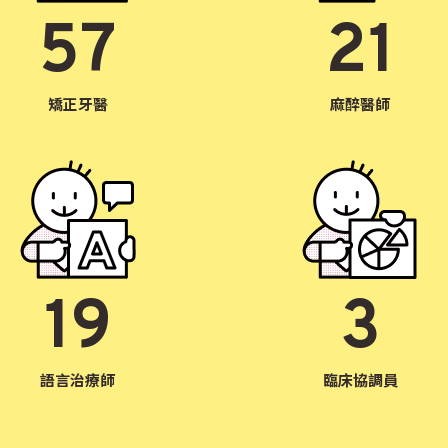
57
21
矯正牙醫
麻醉醫師
19
3
語言治療師
臨床協調員