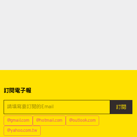
訂閱電子報
訂閱
@gmail.com
@hotmail.com
@outlook.com
@yahoo.com.tw