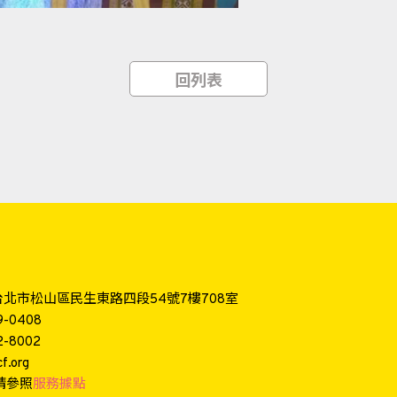
回列表
4台北市松山區民生東路四段54號7樓708室
9-0408
2-8002
f.org
請參照
服務據點