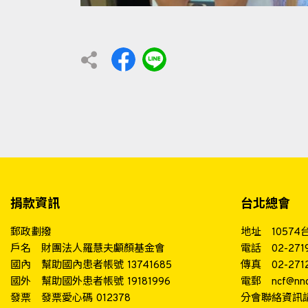
捐款資訊
台北總會
郵政劃撥
地址
1057
戶名
財團法人羅慧夫顱顏基金會
電話
02-271
國內
幫助國內患者帳號 13741685
傳真
02-271
國外
幫助國外患者帳號 19181996
電郵
ncf@nnc
發票
發票愛心碼 012378
分會聯絡資訊