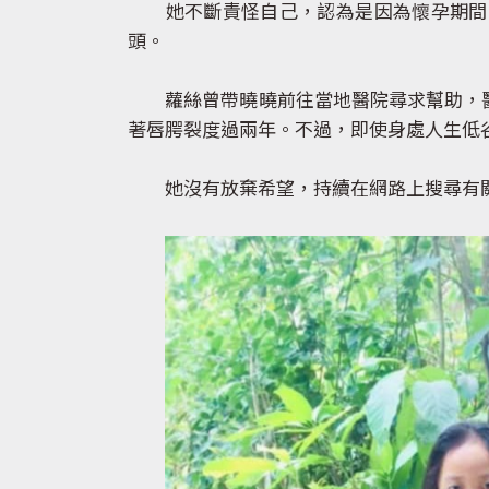
她不斷責怪自己，認為是因為懷孕期間常
頭。
蘿絲曾帶曉曉前往當地醫院尋求幫助，醫
著唇腭裂度過兩年。不過，即使身處人生低
她沒有放棄希望，持續在網路上搜尋有關