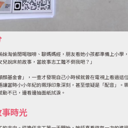
分
姊妹淘偷閒喝咖啡、聊媽媽經，朋友看她小孩都準備上小學
女兒說床前故事，當故事志工難不倒我吧？」
顱顏基金會」，一查才發現自己小時候就曾在電視上看過這
語讓當時小小年紀的珮琤印象深刻，甚至懷疑是「配音」。
感動不已，邊看邊抽面紙拭淚。
故事時光