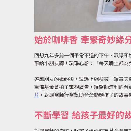
始於咖啡香 牽繫奇妙緣
回想九年多前一個平常不過的下午，珮琤和
事給小朋友聽！珮琤心想：「每天晚上都為
答應朋友的邀約後，珮琤上網搜尋「羅慧夫
籌備基金會拍了電視廣告，羅醫師流利的台
片
，對羅醫師行醫幫助台灣顱顏孩子的故事
不斷學習 給孩子最好的