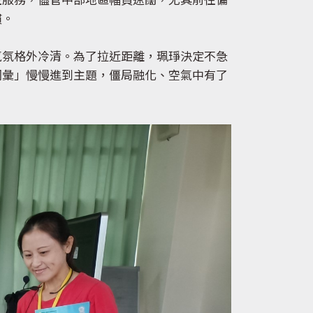
班服務，儘管中部地區幅員遼闊，尤其前往偏
慣。
氣氛格外冷清。為了拉近距離，珮琤決定不急
詞彙」慢慢進到主題，僵局融化、空氣中有了