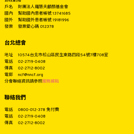
郵政劃撥
戶名
財團法人羅慧夫顱顏基金會
國內
幫助國內患者帳號 13741685
國外
幫助國外患者帳號 19181996
發票
發票愛心碼 012378
台北總會
地址
10574台北市松山區民生東路四段54號7樓708室
電話
02-2719-0408
傳真
02-2712-8002
電郵
ncf@nncf.org
分會聯絡資訊請參照
服務據點
聯絡我們
電話
0800-012-378
免付費
電話
02-2719-0408
傳真
02-2712-8002