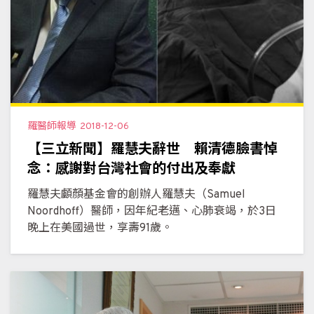
羅醫師報導
2018-12-06
【三立新聞】羅慧夫辭世 賴清德臉書悼
念：感謝對台灣社會的付出及奉獻
羅慧夫顱顏基金會的創辦人羅慧夫（Samuel
Noordhoff）醫師，因年紀老邁、心肺衰竭，於3日
晚上在美國過世，享壽91歲。