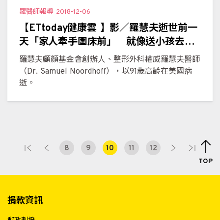
羅醫師報導
2018-12-06
【ETtoday健康雲 】影／羅慧夫逝世前一
天「家人牽手圍床前」 就像送小孩去遠
方
羅慧夫顱顏基金會創辦人、整形外科權威羅慧夫醫師
（Dr. Samuel Noordhoff），以91歲高齡在美國病
逝。
8
9
10
11
12
TOP
捐款資訊