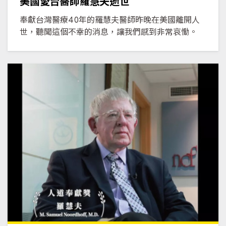
美國愛台醫師羅慧夫逝世
奉獻台灣醫療40年的羅慧夫醫師昨晚在美國離開人
世，聽聞這個不幸的消息，讓我們感到非常哀慟。