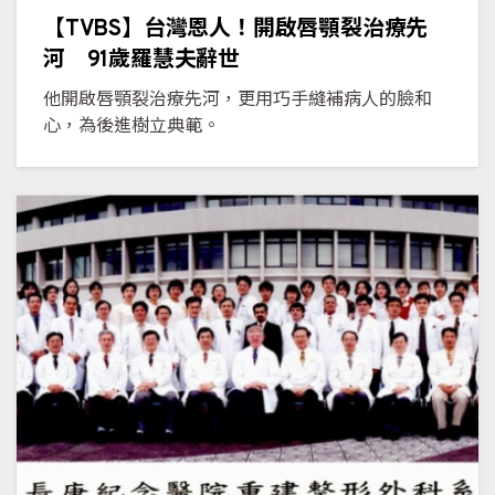
【TVBS】台灣恩人！開啟唇顎裂治療先
河 91歲羅慧夫辭世
他開啟唇顎裂治療先河，更用巧手縫補病人的臉和
心，為後進樹立典範。