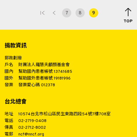
7
8
9
TOP
捐款資訊
郵政劃撥
戶名
財團法人羅慧夫顱顏基金會
國內
幫助國內患者帳號 13741685
國外
幫助國外患者帳號 19181996
發票
發票愛心碼 012378
台北總會
地址
10574台北市松山區民生東路四段54號7樓708室
電話
02-2719-0408
傳真
02-2712-8002
電郵
ncf@nncf.org