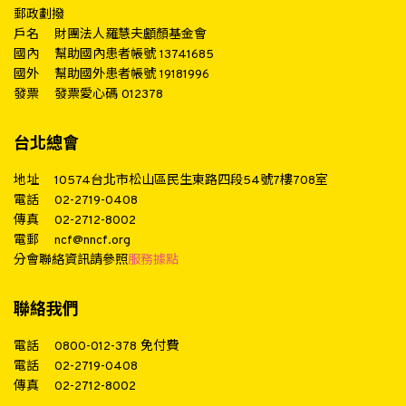
郵政劃撥
戶名
財團法人羅慧夫顱顏基金會
國內
幫助國內患者帳號 13741685
國外
幫助國外患者帳號 19181996
發票
發票愛心碼 012378
台北總會
地址
10574台北市松山區民生東路四段54號7樓708室
電話
02-2719-0408
傳真
02-2712-8002
電郵
ncf@nncf.org
分會聯絡資訊請參照
服務據點
聯絡我們
電話
0800-012-378
免付費
電話
02-2719-0408
傳真
02-2712-8002