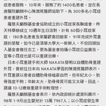
症患者服務， 10年來，服務了約 1400名患者，並在長
庚醫院顱顏中心陳潤茺醫師協助下，為 300多名小耳症
患者重建外耳。
羅慧夫顱顏基金會協助成立的小耳症家長聯誼會，昨
天特舉辦成立 10週年生日派對，計有 60個小耳症家
庭， 180多名患者及家屬歡喜回娘家， 91年完成外耳重
建的旻駿，如今已是清華大學大一新鮮人，不但回頭加
入基金會擔任志工，更為基金會拍攝小耳症公益廣告，
宣導小耳症也是可以重建治療。
日本小耳重建手術大師 NAKATA發明以自體肋骨重建
外耳，曾前往日本向 NAKATA學習的陳潤茺醫師表示，
外耳重建以患者自體肋骨移植最自然，但年紀太小，肋
骨強度不夠；年齡太大，肋骨骨質可能又太硬，因此，
建議 10-12歲做重建手術較理想。
羅慧夫顱顏基金會表示，依內政部統計處資料顯示，
98年 1-9月出生嬰兒計 13萬 7967人；以小耳症發生率