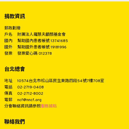
捐款資訊
郵政劃撥
戶名
財團法人羅慧夫顱顏基金會
國內
幫助國內患者帳號 13741685
國外
幫助國外患者帳號 19181996
發票
發票愛心碼 012378
台北總會
地址
10574台北市松山區民生東路四段54號7樓708室
電話
02-2719-0408
傳真
02-2712-8002
電郵
ncf@nncf.org
分會聯絡資訊請參照
服務據點
聯絡我們