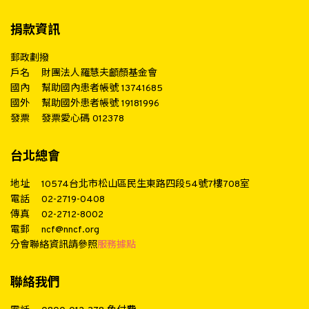
捐款資訊
郵政劃撥
戶名
財團法人羅慧夫顱顏基金會
國內
幫助國內患者帳號 13741685
國外
幫助國外患者帳號 19181996
發票
發票愛心碼 012378
台北總會
地址
10574台北市松山區民生東路四段54號7樓708室
電話
02-2719-0408
傳真
02-2712-8002
電郵
ncf@nncf.org
分會聯絡資訊請參照
服務據點
聯絡我們