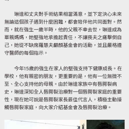
琳達和丈夫對手術結果相當滿意，並下定決心未來
無論這個孩子遇到什麼困難，都會陪伴他共同面對。然
而，就在強生一歲半時，他的父親不幸去世，琳達成為
單親媽媽，她堅強地承擔起責任，不讓喪夫之痛擊倒自
己，她從不缺席羅慧夫顱顏基金會的活動，並且嚴格遵
守醫師的每個指示。
今年15歲的強生在家人的堅強支持下健康成長。在
學校，他有親密的朋友，更重要的是，他有一位無微不
至、全心支持他的母親。由於琳達家族中有唇腭裂病
史，琳達深知全人唇腭裂治療對一個唇腭裂家庭的重要
性，現在她可說是唇腭裂家長最佳代言人，積極主動接
觸唇腭裂家庭，向大家介紹基金會及唇腭裂治療。