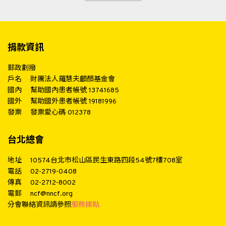
捐款資訊
郵政劃撥
戶名
財團法人羅慧夫顱顏基金會
國內
幫助國內患者帳號 13741685
國外
幫助國外患者帳號 19181996
發票
發票愛心碼 012378
台北總會
地址
10574台北市松山區民生東路四段54號7樓708室
電話
02-2719-0408
傳真
02-2712-8002
電郵
ncf@nncf.org
分會聯絡資訊請參照
服務據點