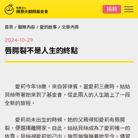
捐款
首頁
/
服務內容
/
愛的故事
/
文章內頁
2024-10-29
唇腭裂不是人生的終點
愛莉今年18歲，來自菲律賓。當愛莉三歲時，姑姑
貝絲帶著她來到了基金會，從此兩人的人生踏上了一段
全新的旅程。
愛莉尚未出生的時候，她的父親得知愛莉有唇腭
裂，便選擇離開家。自此，姑姑貝絲成為了愛莉唯一的
依靠，貝絲視愛莉如己出，無怨無悔撫養她至今。儘管