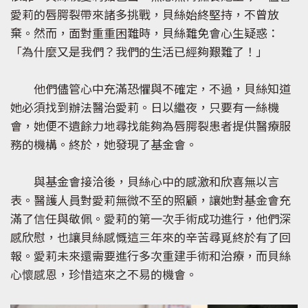
愛莉的唇腭裂帶來諸多挑戰，貝絲始終堅持，不曾放
棄。然而，面對重重困難時，貝絲難免會心生疑惑：
「為什麼又是我們？我們的生活已經夠艱難了！」
他們儘管心中充滿恐懼與不確定，不過，貝絲知道
她必須找到辦法醫治愛莉。日以繼夜，只要有一絲機
會，她便不遺餘力地尋找能夠為唇腭裂患者提供醫療服
務的機構。終於，她發現了基金會。
與基金會接洽後，貝絲心中的感激和欣喜無以言
表。醫護人員對愛莉無微不至的照顧，讓她對基金會充
滿了信任與敬佩。愛莉的第一次手術成功進行，他們深
感欣慰，也讓貝絲感慨這三年來的辛苦尋覓終於有了回
報。愛莉未來還需要進行多次重建手術和治療，而貝絲
心懷感恩，珍惜這來之不易的機會。