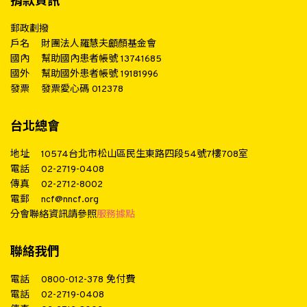
捐款資訊
郵政劃撥
戶名
財團法人羅慧夫顱顏基金會
國內
幫助國內患者帳號 13741685
國外
幫助國外患者帳號 19181996
發票
發票愛心碼 012378
台北總會
地址
10574台北市松山區民生東路四段54號7樓708室
電話
02-2719-0408
傳真
02-2712-8002
電郵
ncf@nncf.org
分會聯絡資訊請參照
服務據點
聯絡我們
電話
0800-012-378
免付費
電話
02-2719-0408