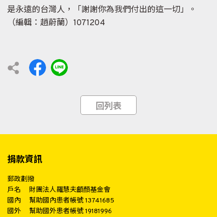
是永遠的台灣人，「謝謝你為我們付出的這一切」。
（編輯：趙蔚蘭）1071204
回列表
捐款資訊
郵政劃撥
戶名
財團法人羅慧夫顱顏基金會
國內
幫助國內患者帳號 13741685
國外
幫助國外患者帳號 19181996