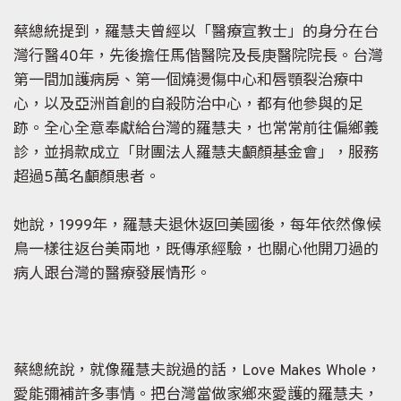
蔡總統提到，羅慧夫曾經以「醫療宣教士」的身分在台
灣行醫40年，先後擔任馬偕醫院及長庚醫院院長。台灣
第一間加護病房、第一個燒燙傷中心和唇顎裂治療中
心，以及亞洲首創的自殺防治中心，都有他參與的足
跡。全心全意奉獻給台灣的羅慧夫，也常常前往偏鄉義
診，並捐款成立「財團法人羅慧夫顱顏基金會」，服務
超過5萬名顱顏患者。
她說，1999年，羅慧夫退休返回美國後，每年依然像候
鳥一樣往返台美兩地，既傳承經驗，也關心他開刀過的
病人跟台灣的醫療發展情形。
蔡總統說，就像羅慧夫說過的話，Love Makes Whole，
愛能彌補許多事情。把台灣當做家鄉來愛護的羅慧夫，