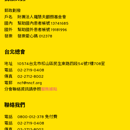
郵政劃撥
戶名
財團法人羅慧夫顱顏基金會
國內
幫助國內患者帳號 13741685
國外
幫助國外患者帳號 19181996
發票
發票愛心碼 012378
台北總會
地址
10574台北市松山區民生東路四段54號7樓708室
電話
02-2719-0408
傳真
02-2712-8002
電郵
ncf@nncf.org
分會聯絡資訊請參照
服務據點
聯絡我們
電話
0800-012-378
免付費
電話
02-2719-0408
傳真
02-2712-8002