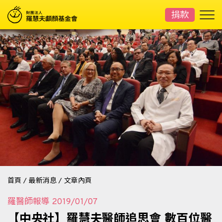
捐款
首頁
/
最新消息
/
文章內頁
羅醫師報導
2019/01/07
【中央社】羅慧夫醫師追思會 數百位醫