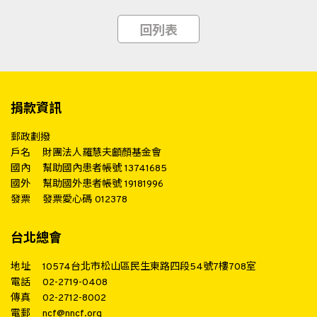
回列表
捐款資訊
郵政劃撥
戶名
財團法人羅慧夫顱顏基金會
國內
幫助國內患者帳號 13741685
國外
幫助國外患者帳號 19181996
發票
發票愛心碼 012378
台北總會
地址
10574台北市松山區民生東路四段54號7樓708室
電話
02-2719-0408
傳真
02-2712-8002
電郵
ncf@nncf.org