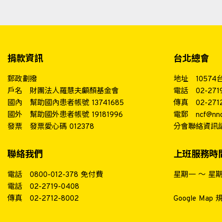
捐款資訊
台北總會
郵政劃撥
地址
1057
戶名
財團法人羅慧夫顱顏基金會
電話
02-271
國內
幫助國內患者帳號 13741685
傳真
02-271
國外
幫助國外患者帳號 19181996
電郵
ncf@nnc
發票
發票愛心碼 012378
分會聯絡資訊
聯絡我們
上班服務時
電話
0800-012-378
免付費
星期一 ～ 星期五 
電話
02-2719-0408
傳真
02-2712-8002
Google Map