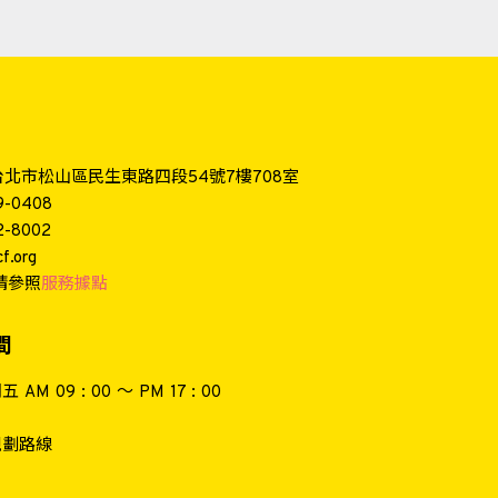
4台北市松山區民生東路四段54號7樓708室
9-0408
2-8002
f.org
請參照
服務據點
間
AM 09 : 00 ～ PM 17 : 00
 規劃路線