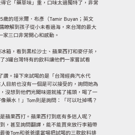
覺得它「藥草味」重，口味太過獨特了，非常
塔米爾．布彥（Tamir Buyan；英文
柏儒瞭解到孩子從小未看過海，來台灣的最大
m一家三口非常開心和感動。
廳冰箱，看到黑松沙士、蘋果西打和麥仔茶，
拿了3罐台灣特有的飲料讓他們一家嘗試看
比了讚。接下來試喝的是「台灣經典汽水代
古人目前也沒有一個是可以接受的，詢問她為
看，沒想到他們光聞味道就搖了搖頭，喝了一
像藥水！」Tom則是詢問：「可以吐掉嗎？
還是蘋果西打。蘋果西打到底有多迷人呢？
得到，甚至詢問翻譯，能不能買來放行李箱帶
最後Tom和爸爸還當場把試喝的三款飲料排