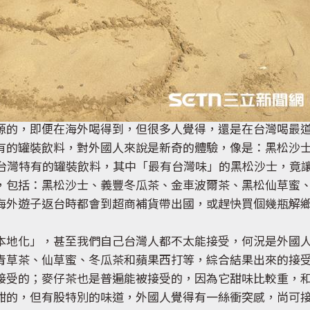
源的，即便在海外喝得到，但很多人覺得，還是在台灣喝最
有的罐裝飲料，對外國人來說是新奇的體驗，像是：黑松沙
戰台灣特有的罐裝飲料，其中「最有台灣味」的黑松沙士，竟
，包括：黑松沙士、義豐冬瓜茶、金車波爾茶、黑松仙草蜜
海外遊子返台時都會到超商補貨帶出國，或趕快買個幾瓶解
本地化」，甚至我們自己台灣人都不太能接受，何況是外國
青草茶、仙草蜜、冬瓜茶和蘋果西打等，綜合結果出來的接
接受的；麥仔茶也是普遍能被接受的，因為它甜味比較重，
甜的，但有股特別的味道，外國人覺得有一絲衝突感，尚可