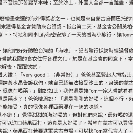
是不習慣那苦澀草本味；至於沙士，外國人全都一言難盡，
曆繪畫徵選的海外得獎者之一，也就是來自蒙古烏蘭巴托的15歲的
上週末獲得基金會贊助來台領獎。抵台第二天，基金會公關黃
下，特地和同事Lily秘密安排了一天的看海小旅行，讓To
，讓他們好好體驗台灣的「海味」。記者隨行採訪時經過餐
好好嘗試我國的食衣住行各種文化，於是在基金會的同意下，
瞭解後，躍躍欲試。
大讚：「very good！（非常好）」爸爸甚至豎起大拇指
翻譯黃水晶告訴我們，她自己超無法接受沙士的，身邊的蒙
，很像在喝藥。」雖說如此，我們還是讓Tom一家人嘗試看
還是藥水？！爸爸皺眉說：「還是剛剛的好喝，這個不行，好
不能接受，真的很像各種西藥混在一起的味道。
「還不錯！」覺得甜甜的滿好喝的，但對他們來說，最好喝的
蒙古可以進口蘋果西打，這真是太好喝了，希望在蒙古可以買
說，蘋果西打若要進軍蒙古市場，可以找Tom當代言人了。