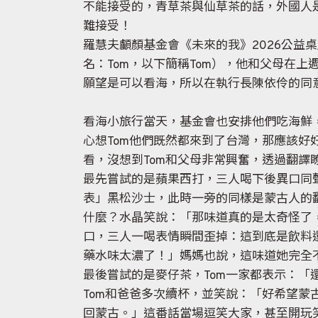
不能接受的，青草茶與仙草茶的話，外國人
難接受！
羅慧夫顱顏基金會《未來的我》2026公益桌
名：Tom，以下簡稱Tom），他和父母在
願望是可以看海，所以在執行長陳依伶的同意
看海小旅行當天，基金會也安排他們吃海鮮
心想Tom他們既然都來到了台灣，那應該
看，沒想到Tom和父母非常興奮，透過翻譯
最先嘗試的是蘋果西打，三人喝下後異口同聲
表」黑松沙士，此時一旁的同樣是蒙古人的
什麼？水晶笑說：「那味道真的是太奇怪了
口，三人一喝表情瞬間歪掉：這到底是飲料
藥水味太濃了！」媽媽也說，這味道她完全
最後嘗試的是麥仔茶，Tom一家都表示：
Tom和爸爸多次續杯，並笑說：「好希望
回蒙古。」這番話當場逗笑大家，甚至開玩笑