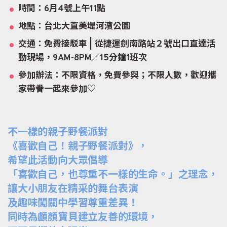
時間：6月4號上午11點
地點：台北大直美堤河濱公園
交通：免費接駁車 |
從捷運劍南路站２號出口直達活
動現場，9AM-8PM／15分鐘1班次
參加辦法：不限資格，免費參與；不限人數，歡迎攜
家帶眷一起來參加♡
不一樣的親子野餐派對
《喜歡自己！親子野餐派對》，
希望此活動向大眾倡導
「喜歡自己，也尊重不一樣的生命。」之理念，
讓大小朋友在精采的舞台表演
及趣味闖關中學習尊重差異！
同時為顱顏寶貝建立友善的環境，