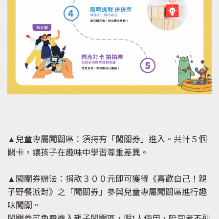
▲兒童專屬闖關區：須持有「闖關券」進入。共計５個
關卡，讓孩子在趣味中學習尊重差異。
▲闖關券辦法：捐款３００元即可獲得《喜歡自己！親
子野餐派對》之「闖關券」參與兒童專屬闖關區進行趣
味闖關。