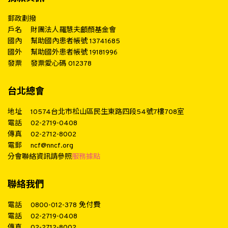
郵政劃撥
戶名
財團法人羅慧夫顱顏基金會
國內
幫助國內患者帳號 13741685
國外
幫助國外患者帳號 19181996
發票
發票愛心碼 012378
台北總會
地址
10574台北市松山區民生東路四段54號7樓708室
電話
02-2719-0408
傳真
02-2712-8002
電郵
ncf@nncf.org
分會聯絡資訊請參照
服務據點
聯絡我們
電話
0800-012-378
免付費
電話
02-2719-0408
傳真
02-2712-8002