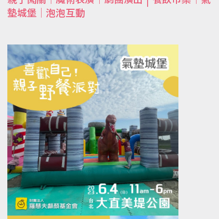
親子闖關｜魔術表演｜劇團演出 | 餐飲市集｜氣
墊城堡｜泡泡互動