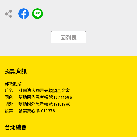
回列表
捐款資訊
郵政劃撥
戶名
財團法人羅慧夫顱顏基金會
國內
幫助國內患者帳號 13741685
國外
幫助國外患者帳號 19181996
發票
發票愛心碼 012378
台北總會