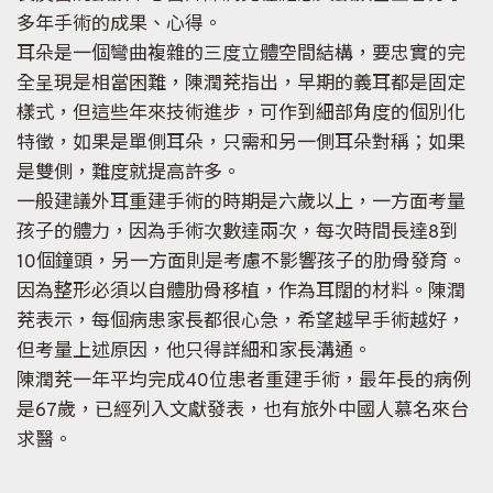
多年手術的成果、心得。
耳朵是一個彎曲複雜的三度立體空間結構，要忠實的完
全呈現是相當困難，陳潤茺指出，早期的義耳都是固定
樣式，但這些年來技術進步，可作到細部角度的個別化
特徵，如果是單側耳朵，只需和另一側耳朵對稱；如果
是雙側，難度就提高許多。
一般建議外耳重建手術的時期是六歲以上，一方面考量
孩子的體力，因為手術次數達兩次，每次時間長達8到
10個鐘頭，另一方面則是考慮不影響孩子的肋骨發育。
因為整形必須以自體肋骨移植，作為耳闊的材料。陳潤
茺表示，每個病患家長都很心急，希望越早手術越好，
但考量上述原因，他只得詳細和家長溝通。
陳潤茺一年平均完成40位患者重建手術，最年長的病例
是67歲，已經列入文獻發表，也有旅外中國人慕名來台
求醫。