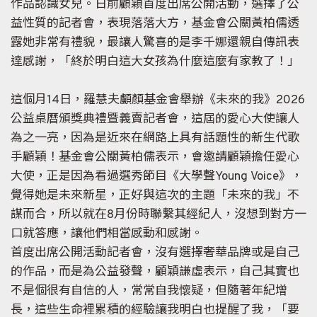
作品認識女兒。日前顧穎首度出席公開活動，選擇了公
益性質的記者會，表現落落大方，基金會公關黃柏儒透
露她非常有禮貌，最讓人驚喜的是李千娜還親自傳訊表
達感謝，「終於明白這大女孩為什麼這麼有家教了！」
這個月14日，羅慧夫顱顏基金會舉辦《未來的我》2026
公益桌曆頒獎典禮暨義賣記者會，這屆的愛心大使讓人
為之一亮，因為是近來在網路上具有話題性的新生代歌
手顧穎！基金會公關黃柏儒表示，會邀請顧穎擔任愛心
大使，正是因為看過選秀節目《大學聲Young Voice》，
覺得她是未來新星，正好與這次的主題「未來的我」不
謀而合，所以就在8月份時聯繫其經紀人，沒想到對方一
口就答應，讓他們相當感動和感謝。
首度出席公開活動記者會，沒有選擇奢華品牌或是自己
的作品，而是為公益發聲，顧穎謙虛表示，自己其實也
不是個很有自信的人，常常自我懷疑，但隨著年紀增
長，這些生命裡累積的經驗讓我明白也提醒了我，「要