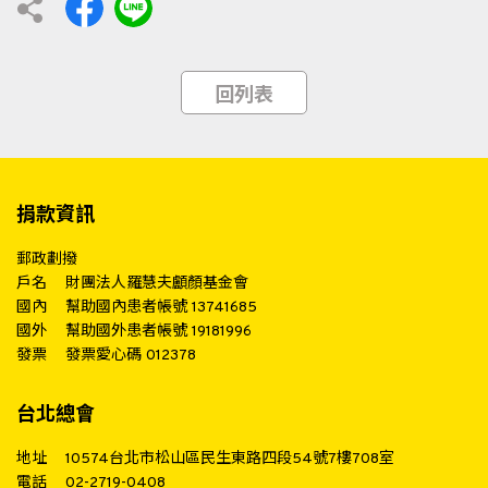
回列表
捐款資訊
郵政劃撥
戶名
財團法人羅慧夫顱顏基金會
國內
幫助國內患者帳號 13741685
國外
幫助國外患者帳號 19181996
發票
發票愛心碼 012378
台北總會
地址
10574台北市松山區民生東路四段54號7樓708室
電話
02-2719-0408