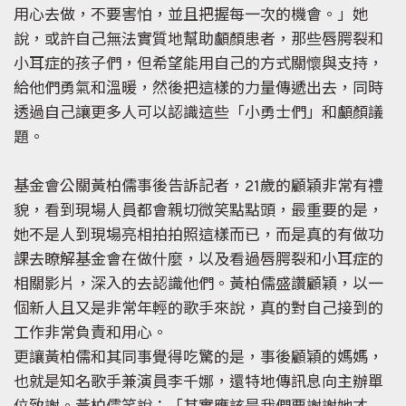
用心去做，不要害怕，並且把握每一次的機會。」她
說，或許自己無法實質地幫助顱顏患者，那些唇腭裂和
小耳症的孩子們，但希望能用自己的方式關懷與支持，
給他們勇氣和溫暖，然後把這樣的力量傳遞出去，同時
透過自己讓更多人可以認識這些「小勇士們」和顱顏議
題。
基金會公關黃柏儒事後告訴記者，21歲的顧穎非常有禮
貌，看到現場人員都會親切微笑點點頭，最重要的是，
她不是人到現場亮相拍拍照這樣而已，而是真的有做功
課去瞭解基金會在做什麼，以及看過唇腭裂和小耳症的
相關影片，深入的去認識他們。黃柏儒盛讚顧穎，以一
個新人且又是非常年輕的歌手來說，真的對自己接到的
工作非常負責和用心。
更讓黃柏儒和其同事覺得吃驚的是，事後顧穎的媽媽，
也就是知名歌手兼演員李千娜，還特地傳訊息向主辦單