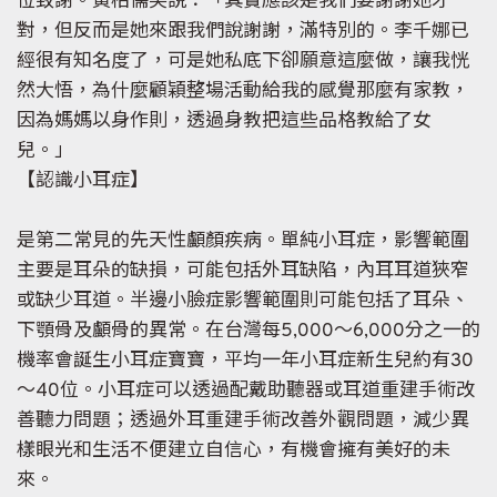
位致謝。黃柏儒笑說：「其實應該是我們要謝謝她才
對，但反而是她來跟我們說謝謝，滿特別的。李千娜已
經很有知名度了，可是她私底下卻願意這麼做，讓我恍
然大悟，為什麼顧穎整場活動給我的感覺那麼有家教，
因為媽媽以身作則，透過身教把這些品格教給了女
兒。」
【認識小耳症】
是第二常見的先天性顱顏疾病。單純小耳症，影響範圍
主要是耳朵的缺損，可能包括外耳缺陷，內耳耳道狹窄
或缺少耳道。半邊小臉症影響範圍則可能包括了耳朵、
下顎骨及顱骨的異常。在台灣每5,000～6,000分之一的
機率會誕生小耳症寶寶，平均一年小耳症新生兒約有30
～40位。小耳症可以透過配戴助聽器或耳道重建手術改
善聽力問題；透過外耳重建手術改善外觀問題，減少異
樣眼光和生活不便建立自信心，有機會擁有美好的未
來。