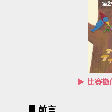
▶ 比賽
▋前言