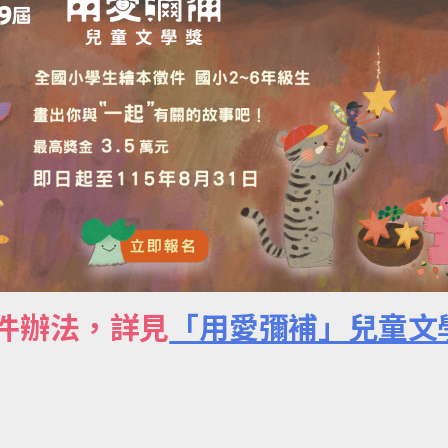
徵件辦法，詳見
「用愛彌補」兒童文