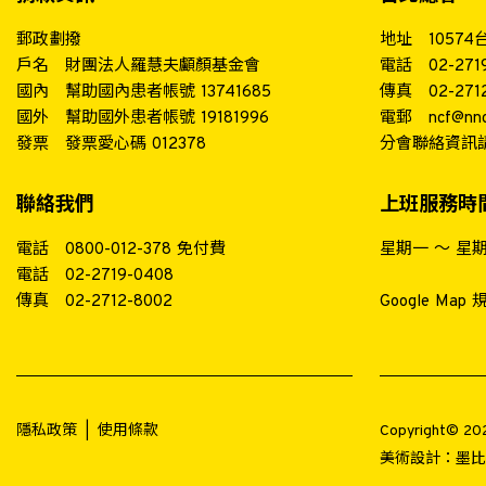
郵政劃撥
地址
1057
戶名
財團法人羅慧夫顱顏基金會
電話
02-271
國內
幫助國內患者帳號 13741685
傳真
02-271
國外
幫助國外患者帳號 19181996
電郵
ncf@nnc
發票
發票愛心碼 012378
分會聯絡資訊
聯絡我們
上班服務時
電話
0800-012-378
免付費
星期一 ～ 星期五 
電話
02-2719-0408
傳真
02-2712-8002
Google Map
隱私政策
|
使用條款
Copyright© 
美術設計：
墨比