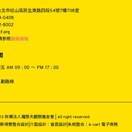
4台北市松山區民生東路四段54號7樓708室
9-0408
2-8002
f.org
請參照
服務據點
間
AM 09 : 00 ～ PM 17 : 00
 規劃路線
2023 財團法人羅慧夫顱顏基金會 | All right reserved
斯視覺整合設計
|
介面設計：
雷雲設計
|
系統整合：
A-cart 電子商務