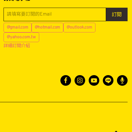
訂閱
@gmail.com
@hotmail.com
@outlook.com
@yahoo.com.tw
詳細訂閱介紹